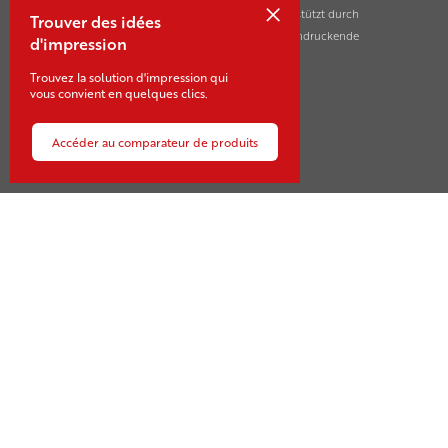
×
Markterfolge ihrer Kunden in der ganzen Schweiz. Unterstützt durch
Trouver des idées
innovative und nachhaltige Drucktechnologien für beeindruckende
d'impression
Marketing- und Kommunikationsmassnahmen.
Trouvez la solution d'impression qui
vous convient en quelques clics.
Accéder au comparateur de produits
Contact
Sägestrasse 21-23
CH-3550 Langnau
+41 34 409 10 10
voegeli@voegeli.ch