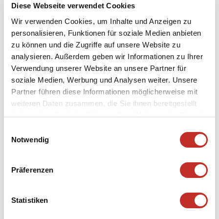
Diese Webseite verwendet Cookies
Wir verwenden Cookies, um Inhalte und Anzeigen zu
personalisieren, Funktionen für soziale Medien anbieten
zu können und die Zugriffe auf unsere Website zu
AMÉLIOREZ VOS PRODUITS AVEC UNE TOUCHE
analysieren. Außerdem geben wir Informationen zu Ihrer
SPÉCIALE
Verwendung unserer Website an unsere Partner für
soziale Medien, Werbung und Analysen weiter. Unsere
Partner führen diese Informationen möglicherweise mit
weiteren Daten zusammen, die Sie ihnen bereitgestellt
Qu'il s'agisse de lignes fines, de structures discrètes ou de
reliefs marqués, les gaufrages confèrent à vos imprimés
haben oder die sie im Rahmen Ihrer Nutzung der Dienste
une profondeur particulière qui n'est pas seulement
gesammelt haben.
Einwilligungsauswahl
visible, mais également perceptible. Ils attirent
Notwendig
l'attention, placent des accents ciblés et soulignent le
caractère de votre marque de manière élégante. Dans un
monde de plus en plus numérique, de tels
Präferenzen
ennoblissements haptiques offrent une expérience qui
reste en mémoire.
Statistiken
Nous vous aidons volontiers à trouver la technique