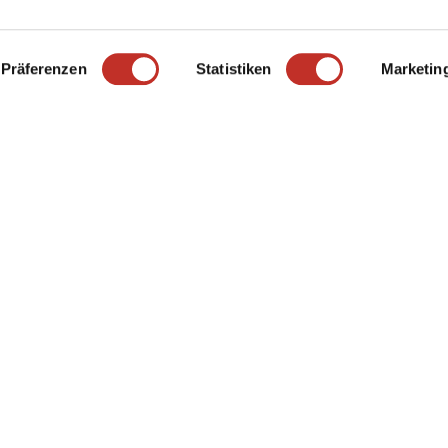
Präferenzen
Statistiken
Marketin
RODUIRE
concevez et commandez vos
 tenons personnellement à
ividuels. Notre imprimerie
®
o Cradle
- pour que
ble.