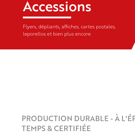
Accessions
Flyers, dépliants, affiches, cartes postales,
leporellos et bien plus encore
PRODUCTION DURABLE - À L'É
TEMPS & CERTIFIÉE