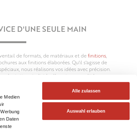
VICE D'UNE SEULE MAIN
entail de formats, de matériaux et de
finitions
,
ochures aux finitions élaborées. Qu'il s'agisse de
spéciaux, nous réalisons vos idées avec précision.
s adaptations individuelles et une qualité
nos préoccupations.
Alle zulassen
le Medien
ir
Auswahl erlauben
, Werbung
ren Daten
ienste