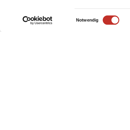
convient en quelques clics.
Einwilligungsauswahl
Accéder au comparateur de produits
Notwendig
COMMANDER SIMPLEMENT - P
CONSCIEMMENT
Dans notre boutique Pureprint conviviale, vous 
imprimés en ligne en toute simplicité. Nous nous
votre disposition pour répondre à vos souhaits ind
est la première au monde à être certifiée Cradle t
chaque commande soit un pas vers un avenir dura