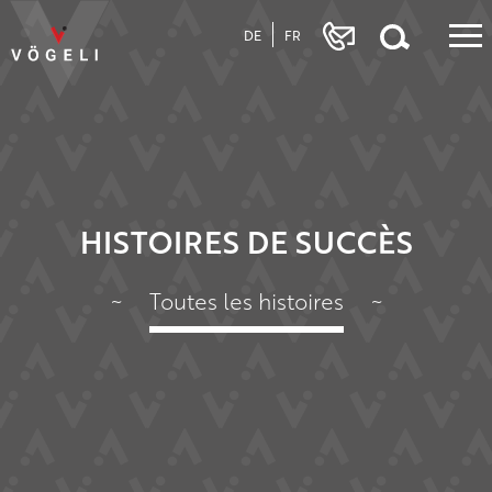
DE
FR
HISTOIRES DE SUCCÈS
~
Toutes les histoires
~