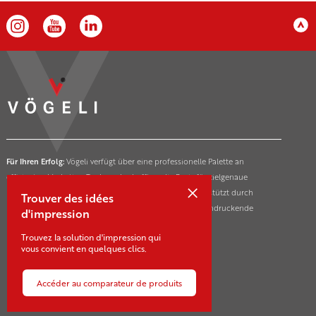
Für Ihren Erfolg:
Vögeli verfügt über eine professionelle Palette an
effizienten Marketing-Tools und schafft so die Basis für zielgenaue
×
Markterfolge ihrer Kunden in der ganzen Schweiz. Unterstützt durch
Trouver des idées
innovative und nachhaltige Drucktechnologien für beeindruckende
d'impression
Marketing- und Kommunikationsmassnahmen.
Trouvez la solution d'impression qui
vous convient en quelques clics.
Accéder au comparateur de produits