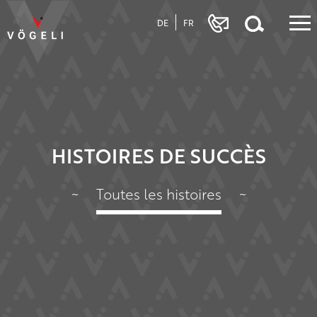
DE
FR
HISTOIRES DE SUCCÈS
~
Toutes les histoires
~