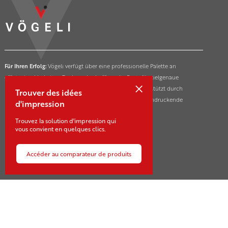
Für Ihren Erfolg:
Vögeli verfügt über eine professionelle Palette an
effizienten Marketing-Tools und schafft so die Basis für zielgenaue
×
Markterfolge ihrer Kunden in der ganzen Schweiz. Unterstützt durch
Trouver des idées
innovative und nachhaltige Drucktechnologien für beeindruckende
d'impression
Marketing- und Kommunikationsmassnahmen.
Trouvez la solution d'impression qui
vous convient en quelques clics.
Accéder au comparateur de produits
Contact
Sägestrasse 21-23
CH-3550 Langnau