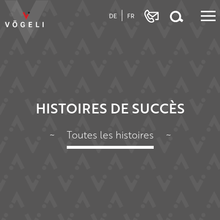
DE
FR
HISTOIRES DE SUCCÈS
~
Toutes les histoires
~