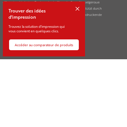
effizienten Marketing-Tools und schafft so die Basis für zielgenaue
×
Markterfolge ihrer Kunden in der ganzen Schweiz. Unterstützt durch
Trouver des idées
innovative und nachhaltige Drucktechnologien für beeindruckende
d'impression
Marketing- und Kommunikationsmassnahmen.
Trouvez la solution d'impression qui
vous convient en quelques clics.
Accéder au comparateur de produits
Contact
Sägestrasse 21-23
CH-3550 Langnau
+41 34 409 10 10
voegeli@voegeli.ch