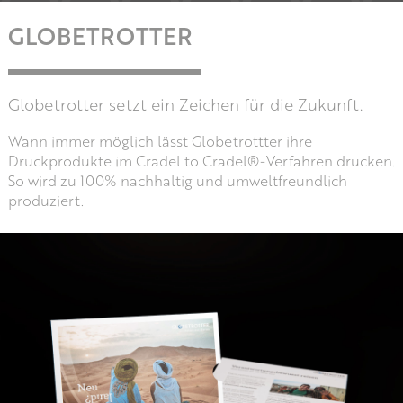
GLOBETROTTER
Globetrotter setzt ein Zeichen für die Zukunft.
Wann immer möglich lässt Globetrottter ihre
Druckprodukte im Cradel to Cradel®-Verfahren drucken.
So wird zu 100% nachhaltig und umweltfreundlich
produziert.