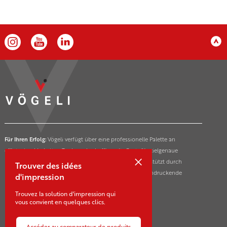
Für Ihren Erfolg:
Vögeli verfügt über eine professionelle Palette an
effizienten Marketing-Tools und schafft so die Basis für zielgenaue
×
Markterfolge ihrer Kunden in der ganzen Schweiz. Unterstützt durch
Trouver des idées
innovative und nachhaltige Drucktechnologien für beeindruckende
d'impression
Marketing- und Kommunikationsmassnahmen.
Trouvez la solution d'impression qui
vous convient en quelques clics.
Accéder au comparateur de produits