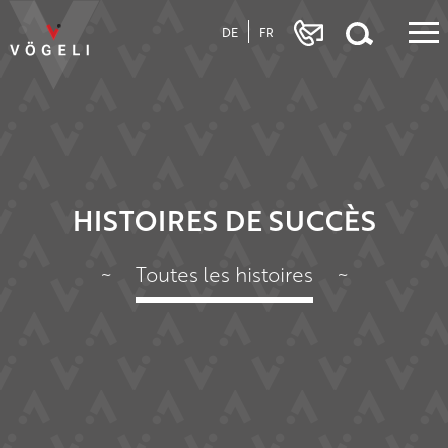
DE
FR
HISTOIRES DE SUCCÈS
~
Toutes les histoires
~