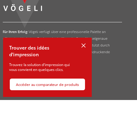
Für Ihren Erfolg:
Vögeli verfügt über eine professionelle Palette an
effizienten Marketing-Tools und schafft so die Basis für zielgenaue
×
Markterfolge ihrer Kunden in der ganzen Schweiz. Unterstützt durch
Trouver des idées
innovative und nachhaltige Drucktechnologien für beeindruckende
d'impression
Marketing- und Kommunikationsmassnahmen.
Trouvez la solution d'impression qui
vous convient en quelques clics.
Accéder au comparateur de produits
Contact
Sägestrasse 21-23
CH-3550 Langnau
+41 34 409 10 10