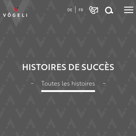
DE
FR
HISTOIRES DE SUCCÈS
~
Toutes les histoires
~