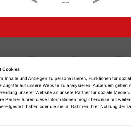
t Cookies
 Inhalte und Anzeigen zu personalisieren, Funktionen für sozia
Unternehmen
Verpackungen
Druck
e Zugriffe auf unsere Website zu analysieren. Außerdem geben w
rwendung unserer Website an unsere Partner für soziale Medien
e 21-23
Über uns
Verpackungen
Cradle to
re Partner führen diese Informationen möglicherweise mit weite
Langnau
Nachhaltigkeit
Spiele
Personali
ereitgestellt haben oder die sie im Rahmen Ihrer Nutzung der D
 10 10
Team
Veredelu
oegeli.ch
Mehr!