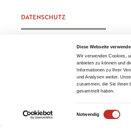
DATENSCHUTZ
Diese Datenschutzerklärung soll die Nutzer diese
Diese Webseite verwende
gemäss Bundesdatenschutzgesetz und Telemedie
über die Art, den Umfang und den Zweck der Erh
Wir verwenden Cookies, um
Ver…
anbieten zu können und di
Informationen zu Ihrer Ve
×
und Analysen weiter. Unse
Print-Ideen finden
zusammen, die Sie ihnen b
gesammelt haben.
In wenigen Klicks zur passenden
Drucklösung.
Einwilligungsauswahl
Zum Produktfinder
Notwendig