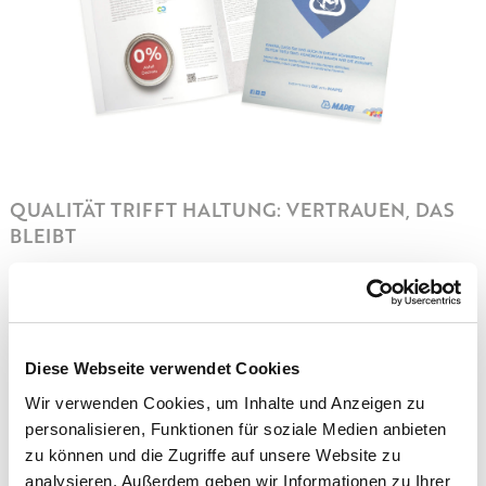
QUALITÄT TRIFFT HALTUNG: VERTRAUEN, DAS
BLEIBT
Die Verbindung von technischer Spitzenleistung und
ökologischer Verantwortung unterstreicht Ihre
Diese Webseite verwendet Cookies
konsequente Haltung zu Qualität, Innovation und
Nachhaltigkeit. Sie senden damit ein klares Zeichen an
Wir verwenden Cookies, um Inhalte und Anzeigen zu
Ihre Zielgruppen: Wer mit Ihnen kommuniziert, kann auf
personalisieren, Funktionen für soziale Medien anbieten
Transparenz, Werteorientierung und Glaubwürdigkeit
zu können und die Zugriffe auf unsere Website zu
zählen. Dieses Vertrauen ist ein unbezahlbares Kapital in
analysieren. Außerdem geben wir Informationen zu Ihrer