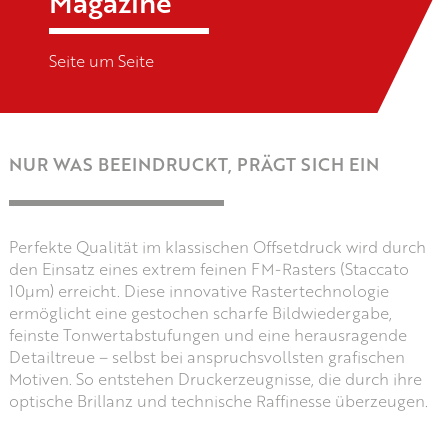
Magazine
Seite um Seite
NUR WAS BEEINDRUCKT, PRÄGT SICH EIN
Perfekte Qualität im klassischen Offsetdruck wird durch
den Einsatz eines extrem feinen FM-Rasters (Staccato
10µm) erreicht. Diese innovative Rastertechnologie
ermöglicht eine gestochen scharfe Bildwiedergabe,
feinste Tonwertabstufungen und eine herausragende
Detailtreue – selbst bei anspruchsvollsten grafischen
Motiven. So entstehen Druckerzeugnisse, die durch ihre
optische Brillanz und technische Raffinesse überzeugen.