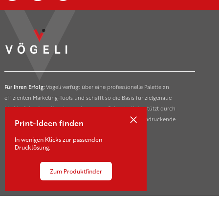
Für Ihren Erfolg:
Vögeli verfügt über eine professionelle Palette an
effizienten Marketing-Tools und schafft so die Basis für zielgenaue
Markterfolge ihrer Kunden in der ganzen Schweiz. Unterstützt durch
×
innovative und nachhaltige Drucktechnologien für beeindruckende
Print-Ideen finden
Marketing- und Kommunikationsmassnahmen.
In wenigen Klicks zur passenden
Drucklösung.
Zum Produktfinder
Kontakt