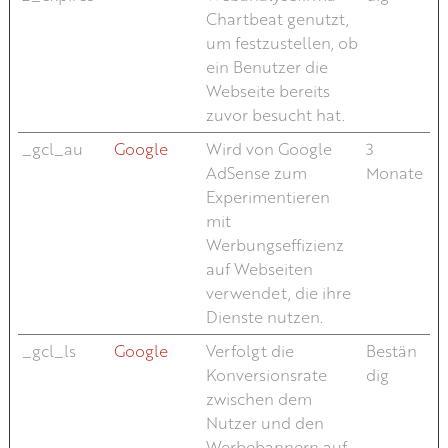
Chartbeat genutzt,
um festzustellen, ob
ein Benutzer die
Webseite bereits
zuvor besucht hat.
_gcl_au
Google
Wird von Google
3
AdSense zum
Monate
Experimentieren
mit
Werbungseffizienz
auf Webseiten
verwendet, die ihre
Dienste nutzen.
_gcl_ls
Google
Verfolgt die
Bestän
Konversionsrate
dig
zwischen dem
Nutzer und den
Werbebannern auf