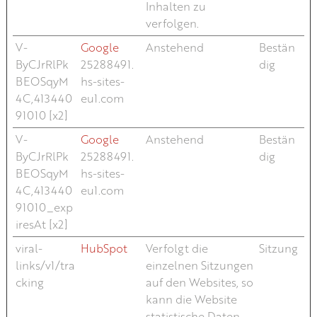
Inhalten zu
verfolgen.
V-
Google
Anstehend
Bestän
ByCJrRlPk
25288491.
dig
BEOSqyM
hs-sites-
4C,413440
eu1.com
91010 [x2]
V-
Google
Anstehend
Bestän
ByCJrRlPk
25288491.
dig
BEOSqyM
hs-sites-
4C,413440
eu1.com
91010_exp
iresAt [x2]
viral-
HubSpot
Verfolgt die
Sitzung
links/v1/tra
einzelnen Sitzungen
cking
auf den Websites, so
kann die Website
statistische Daten