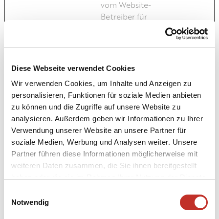
vom Website-
Betreiber für
internes Analytics
verwendet.
_ga
Google
Registriert eine
2 Jahre
eindeutige ID, die
Diese Webseite verwendet Cookies
verwendet wird, um
Wir verwenden Cookies, um Inhalte und Anzeigen zu
statistische Daten
personalisieren, Funktionen für soziale Medien anbieten
dazu, wie der
zu können und die Zugriffe auf unsere Website zu
Besucher die
analysieren. Außerdem geben wir Informationen zu Ihrer
Website nutzt, zu
Verwendung unserer Website an unsere Partner für
generieren.
soziale Medien, Werbung und Analysen weiter. Unsere
Partner führen diese Informationen möglicherweise mit
_ga_#
Google
Sammelt Daten
2 Jahre
weiteren Daten zusammen, die Sie ihnen bereitgestellt
dazu, wie oft ein
haben oder die sie im Rahmen Ihrer Nutzung der Dienste
Benutzer eine
gesammelt haben.
Website besucht
Einwilligungsauswahl
hat, sowie Daten für
Notwendig
den ersten und