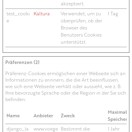
akzeptiert.
test_cooki
Kaltura
Verwendet, um zu
1 Tag
e
überprüfen, ob der
Browser des
Benutzers Cookies
unterstützt.
Präferenzen (2)
Präferenz-Cookies ermöglichen einer Webseite sich an
Informationen zu erinnern, die die Art beeinflussen,
wie sich eine Webseite verhält oder aussieht, wie z. B.
Ihre bevorzugte Sprache oder die Region in der Sie sich
befinden.
Maximale
Name
Anbieter
Zweck
Speicherd
django_la
www.voege
Bestimmt die
1 Jahr