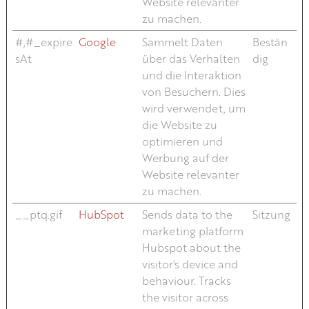
Website relevanter
zu machen.
#,#_expire
Google
Sammelt Daten
Bestän
sAt
über das Verhalten
dig
und die Interaktion
von Besuchern. Dies
wird verwendet, um
die Website zu
optimieren und
Werbung auf der
Website relevanter
zu machen.
__ptq.gif
HubSpot
Sends data to the
Sitzung
marketing platform
Hubspot about the
visitor's device and
behaviour. Tracks
the visitor across