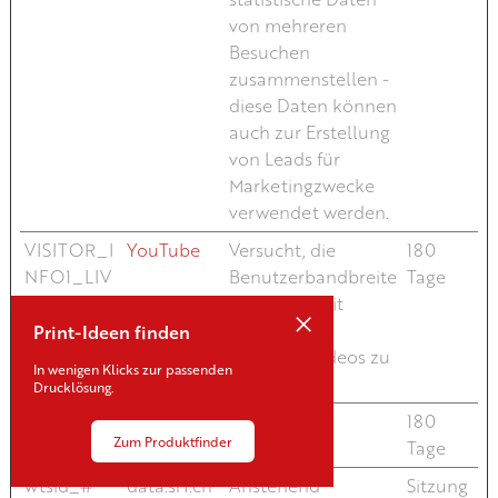
von mehreren
Besuchen
zusammenstellen -
diese Daten können
auch zur Erstellung
von Leads für
Marketingzwecke
verwendet werden.
VISITOR_I
YouTube
Versucht, die
180
NFO1_LIV
Benutzerbandbreite
Tage
E
auf Seiten mit
×
integrierten
Print-Ideen finden
YouTube-Videos zu
In wenigen Klicks zur passenden
schätzen.
Drucklösung.
wteid_#
data.srf.ch
Anstehend
180
Zum Produktfinder
Tage
wtsid_#
data.srf.ch
Anstehend
Sitzung