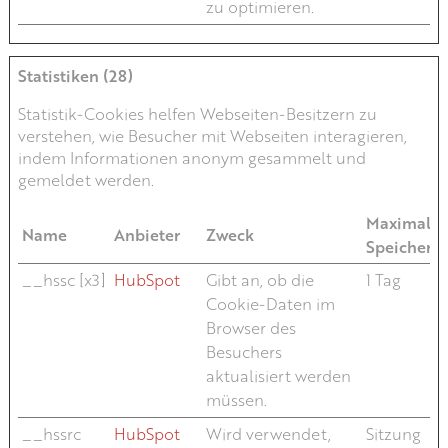
zu optimieren.
Statistiken (28)
Statistik-Cookies helfen Webseiten-Besitzern zu
verstehen, wie Besucher mit Webseiten interagieren,
indem Informationen anonym gesammelt und
gemeldet werden.
Maximale
Name
Anbieter
Zweck
Speicherd
__hssc [x3]
HubSpot
Gibt an, ob die
1 Tag
Cookie-Daten im
Browser des
Besuchers
aktualisiert werden
müssen.
__hssrc
HubSpot
Wird verwendet,
Sitzung