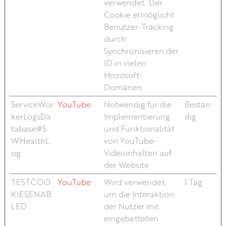
verwendet. Der
Cookie ermöglicht
Benutzer-Tracking
durch
Synchronisieren der
ID in vielen
Microsoft-
Domänen.
ServiceWor
YouTube
Notwendig für die
Bestän
kerLogsDa
Implementierung
dig
tabase#S
und Funktionalität
WHealthL
von YouTube-
og
Videoinhalten auf
der Website.
TESTCOO
YouTube
Wird verwendet,
1 Tag
KIESENAB
um die Interaktion
LED
der Nutzer mit
eingebetteten