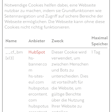
Notwendige Cookies helfen dabei, eine Webseite
nutzbar zu machen, indem sie Grundfunktionen wie
Seitennavigation und Zugriff auf sichere Bereiche der
Webseite ermöglichen. Die Webseite kann ohne diese
Cookies nicht richtig funktionieren.
Maximale
Name
Anbieter
Zweck
Speicherd
__cf_bm
HubSpot
Dieser Cookie wird
1 Tag
[x13]
hs-
verwendet, um
banner.co
zwischen Menschen
m
und Bots zu
hs-sites-
unterscheiden. Dies
eu1.com
ist vorteilhaft für
hubspotus
die Website, um
ercontent.
gültige Berichte
com
über die Nutzung
hubspotus
Ihrer Website zu
ercontent-
erstellen.