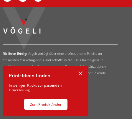
Für Ihren Erfolg:
Vögeli verfügt über eine professionelle Palette an
effizienten Marketing-Tools und schafft so die Basis für zielgenaue
Markterfolge ihrer Kunden in der ganzen Schweiz. Unterstützt durch
×
innovative und nachhaltige Drucktechnologien für beeindruckende
Print-Ideen finden
Marketing- und Kommunikationsmassnahmen.
In wenigen Klicks zur passenden
Drucklösung.
Zum Produktfinder
Kontakt