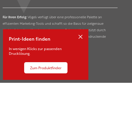
Für Ihren Erfolg:
Vögeli verfügt über eine professionelle Palette an
effizienten Marketing-Tools und schafft so die Basis für zielgenaue
Markterfolge ihrer Kunden in der ganzen Schweiz. Unterstützt durch
×
innovative und nachhaltige Drucktechnologien für beeindruckende
Print-Ideen finden
Marketing- und Kommunikationsmassnahmen.
In wenigen Klicks zur passenden
Drucklösung.
Zum Produktfinder
Kontakt
Sägestrasse 21-23
CH-3550 Langnau
+41 34 409 10 10
voegeli@voegeli.ch