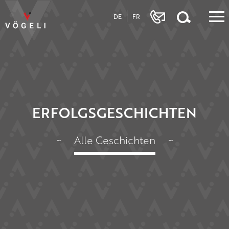
DE
FR
ERFOLGSGESCHICHTEN
~
Alle Geschichten
~