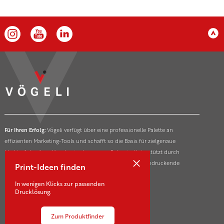
Für Ihren Erfolg:
Vögeli verfügt über eine professionelle Palette an
effizienten Marketing-Tools und schafft so die Basis für zielgenaue
Markterfolge ihrer Kunden in der ganzen Schweiz. Unterstützt durch
×
innovative und nachhaltige Drucktechnologien für beeindruckende
Print-Ideen finden
Marketing- und Kommunikationsmassnahmen.
In wenigen Klicks zur passenden
Drucklösung.
Zum Produktfinder