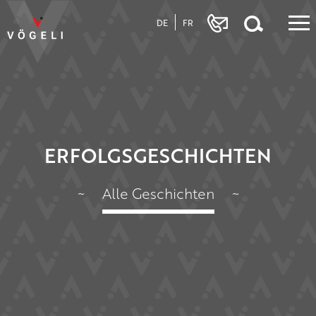
DE
FR
ERFOLGSGESCHICHTEN
~
Alle Geschichten
~