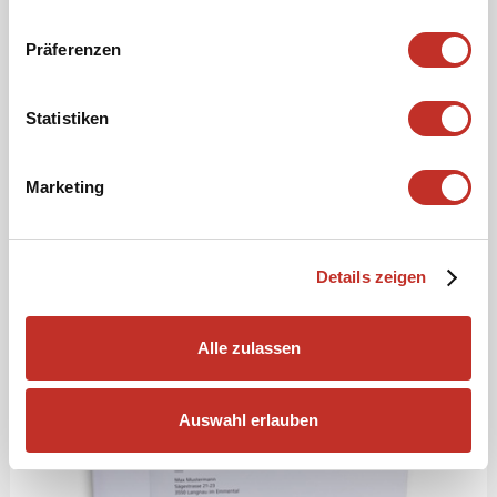
Präferenzen
TRANSGOURMET – GEWÜRZSCHACHTEL
Statistiken
08.07.2026
Die Eigenmarken-Gewürze von Transgourmet Prodega
Marketing
wunderbar verpackt in einer Crad…
Details zeigen
Alle zulassen
Auswahl erlauben