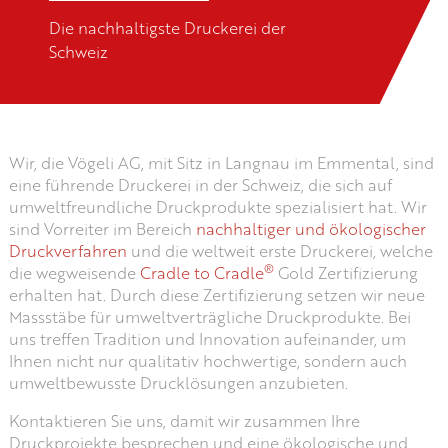
Die nachhaltigste Druckerei der
Schweiz
Wir, die Vögeli AG, mit Sitz in Langnau im Emmental, sind
eine führende Druckerei in der Schweiz, die sich auf
umweltfreundliche Druckprodukte spezialisiert hat. Wir
sind Vorreiter im Bereich
nachhaltiger und ökologischer
Druckverfahren
und die weltweit erste Druckerei, welche
®
die wegweisende
Cradle to Cradle
Gold Zertifizierung
erhalten hat. Durch diese Zertifizierung setzen wir neue
Massstäbe für umweltverträgliche Druckprodukte. Bei
uns treffen Tradition und Innovation aufeinander, um
Ihnen nicht nur qualitativ hochwertige, sondern auch
umweltbewusste Drucklösungen anzubieten.
Kontaktieren Sie uns, damit wir zusammen Ihre
Druckprojekte besprechen und eine ökologische und