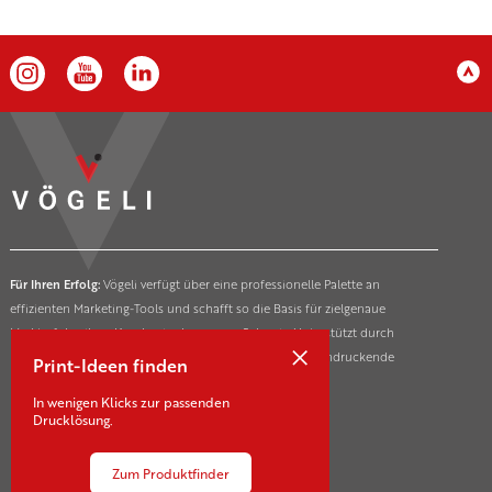
Für Ihren Erfolg:
Vögeli verfügt über eine professionelle Palette an
effizienten Marketing-Tools und schafft so die Basis für zielgenaue
Markterfolge ihrer Kunden in der ganzen Schweiz. Unterstützt durch
×
innovative und nachhaltige Drucktechnologien für beeindruckende
Print-Ideen finden
Marketing- und Kommunikationsmassnahmen.
In wenigen Klicks zur passenden
Drucklösung.
Zum Produktfinder