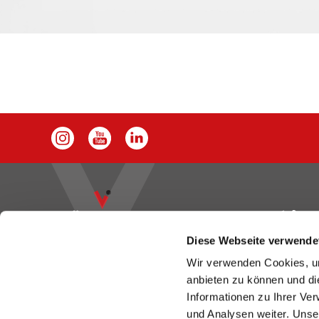
Diese Webseite verwende
Wir verwenden Cookies, um
Kontakt
Für Ihren Erfolg:
Vögeli verfügt über eine
anbieten zu können und di
professionelle Palette an effizienten
Informationen zu Ihrer Ve
Marketing-Tools und schafft so die Basis für
Sägestrass
und Analysen weiter. Unse