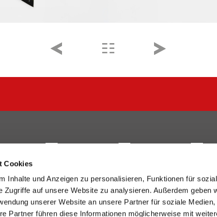
t Cookies
 Inhalte und Anzeigen zu personalisieren, Funktionen für sozia
Unternehmen
Verpackungen
Druck
e Zugriffe auf unsere Website zu analysieren. Außerdem geben w
rwendung unserer Website an unsere Partner für soziale Medien
e 21-23
Über uns
Verpackungen
Cradle to
re Partner führen diese Informationen möglicherweise mit weite