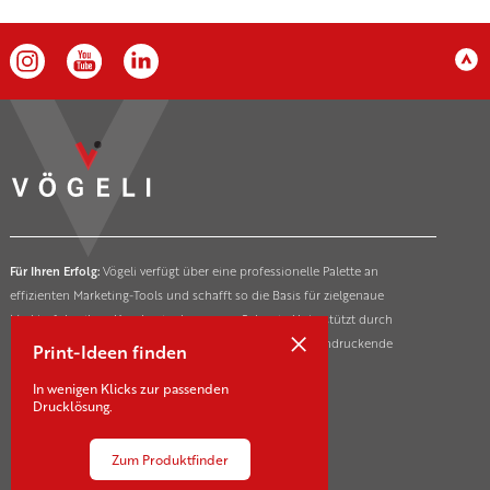
Für Ihren Erfolg:
Vögeli verfügt über eine professionelle Palette an
effizienten Marketing-Tools und schafft so die Basis für zielgenaue
Markterfolge ihrer Kunden in der ganzen Schweiz. Unterstützt durch
×
innovative und nachhaltige Drucktechnologien für beeindruckende
Print-Ideen finden
Marketing- und Kommunikationsmassnahmen.
In wenigen Klicks zur passenden
Drucklösung.
Zum Produktfinder