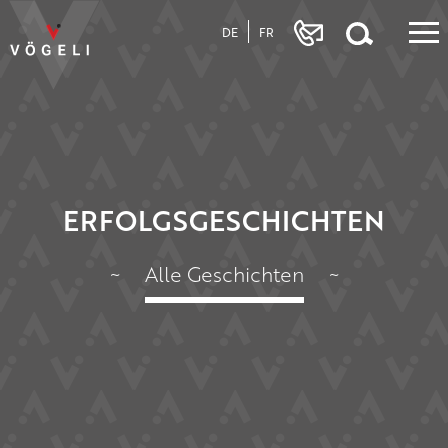
DE
FR
ERFOLGSGESCHICHTEN
~
Alle Geschichten
~