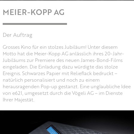
MEIER-KOPP AG
Der Auftrag
Grosses Kino für ein stolzes Jubiläum! Unter diesem
Motto hat die Meier-Kopp AG anlässlich ihres 20-Jahr-
Jubiläums zur Premiere des neuen James-Bond-Films
eingeladen. Die Einladung dazu würdigte das stolze
Ereignis. Schwarzes Papier mit Relieflack bedruckt –
natürlich personalisiert und noch zu einem
herausragenden Pop-up gestanzt. Eine unglaubliche Idee
von e621, umgesetzt durch die Vögeli AG – im Dienste
Ihrer Majestät.