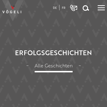
DE
FR
ERFOLGSGESCHICHTEN
~
Alle Geschichten
~