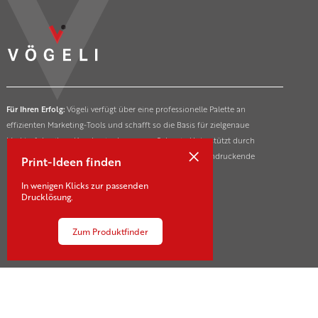
Für Ihren Erfolg:
Vögeli verfügt über eine professionelle Palette an
effizienten Marketing-Tools und schafft so die Basis für zielgenaue
Markterfolge ihrer Kunden in der ganzen Schweiz. Unterstützt durch
×
innovative und nachhaltige Drucktechnologien für beeindruckende
Print-Ideen finden
Marketing- und Kommunikationsmassnahmen.
In wenigen Klicks zur passenden
Drucklösung.
Zum Produktfinder
Kontakt
Sägestrasse 21-23